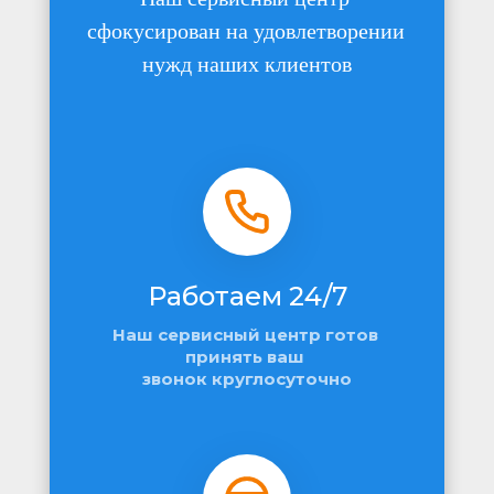
сфокусирован на удовлетворении 
нужд наших клиентов
Работаем 24/7
Наш сервисный центр готов 
принять ваш 
звонок круглосуточно