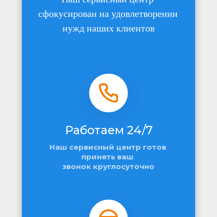
сфокусирован на удовлетворении 
нужд наших клиентов
Работаем 24/7
Наш сервисный центр готов 
принять ваш 
звонок круглосуточно