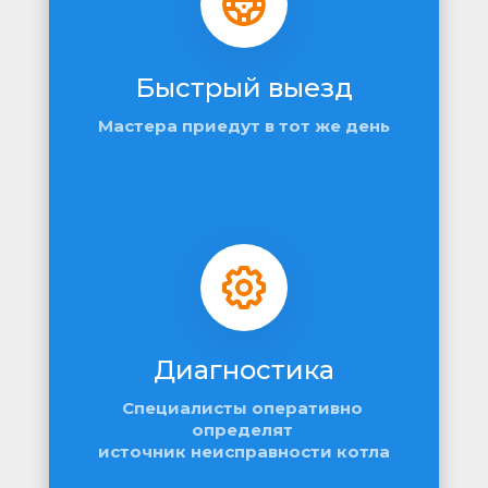
Быстрый выезд
Мастера приедут в тот же день
Диагностика
Специалисты оперативно 
определят 
источник неисправности котла