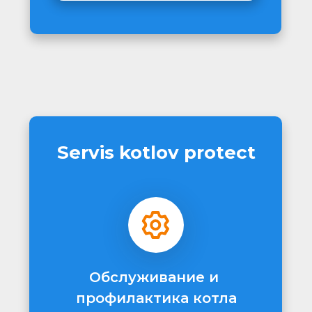
Servis kotlov protect
Обслуживание и 
профилактика котла