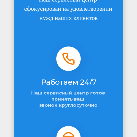
сфокусирован на удовлетворении 
нужд наших клиентов
Работаем 24/7
Наш сервисный центр готов 
принять ваш 
звонок круглосуточно