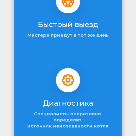
Быстрый выезд
Мастера приедут в тот же день
Диагностика
Специалисты оперативно 
определят 
источник неисправности котла