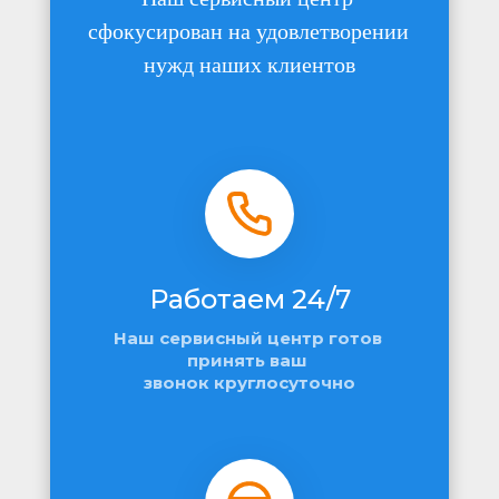
сфокусирован на удовлетворении 
нужд наших клиентов
Работаем 24/7
Наш сервисный центр готов 
принять ваш 
звонок круглосуточно